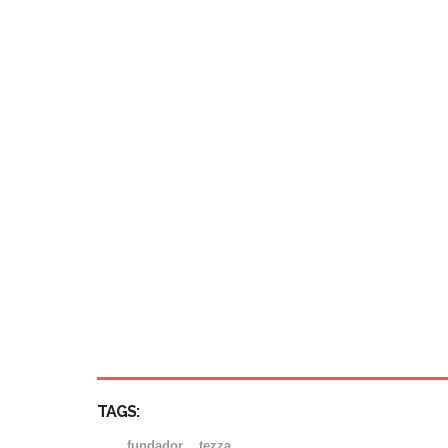
TAGS:
fundador
tezza