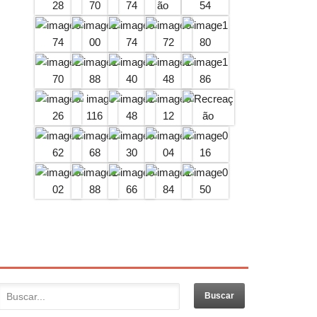
PADRE DOMINGOS GAVA
Padre Domingos Gava, nasceu em Vitório…
PERFIL DA CANDIDATA
Se você sente o chamado de…