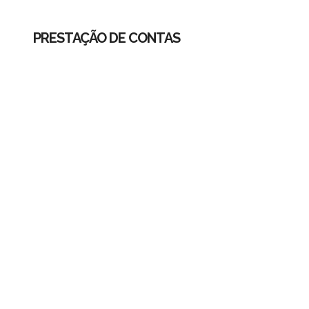
PRESTAÇÃO DE CONTAS