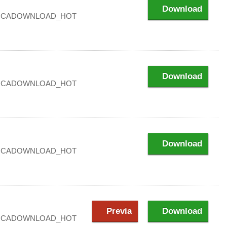
Download
Download
Download
Previa
Download