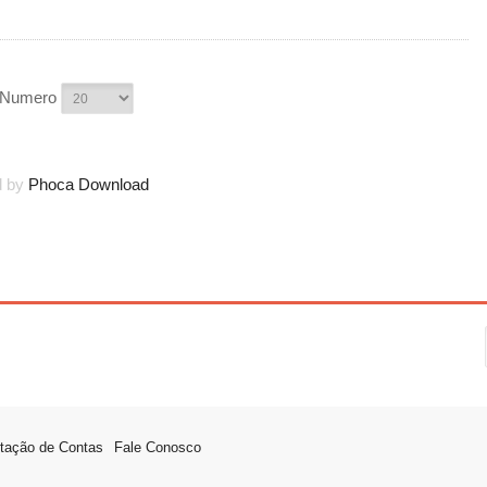
r Numero
d by
Phoca Download
tação de Contas
Fale Conosco