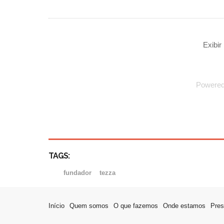
Exibi
Powere
TAGS:
fundador
tezza
Início
Quem somos
O que fazemos
Onde estamos
Pres