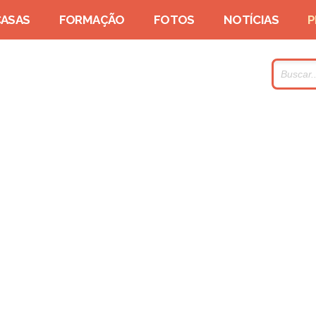
CASAS
FORMAÇÃO
FOTOS
NOTÍCIAS
P