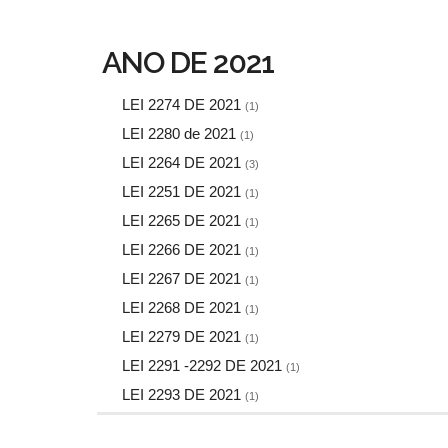
ANO DE 2021
LEI 2274 DE 2021
(1)
LEI 2280 de 2021
(1)
LEI 2264 DE 2021
(3)
LEI 2251 DE 2021
(1)
LEI 2265 DE 2021
(1)
LEI 2266 DE 2021
(1)
LEI 2267 DE 2021
(1)
LEI 2268 DE 2021
(1)
LEI 2279 DE 2021
(1)
LEI 2291 -2292 DE 2021
(1)
LEI 2293 DE 2021
(1)