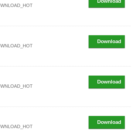
Download
Download
Download
Download