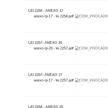
LEI 2256 - ANEXO 17
anexo rp-17 - lei 2256.pdf
LEI 2257- ANEXO 20
anexo rp-20 - lei 2257.pdf
LEI 2257- ANEXO 17
anexo rp-17 - lei 2257.pdf
LEI 2258 - ANEXO 20