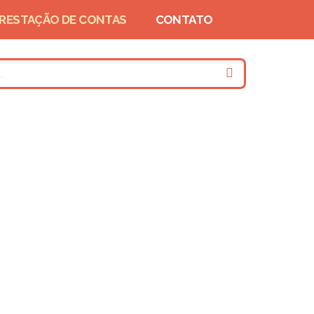
RESTAÇÃO DE CONTAS
CONTATO