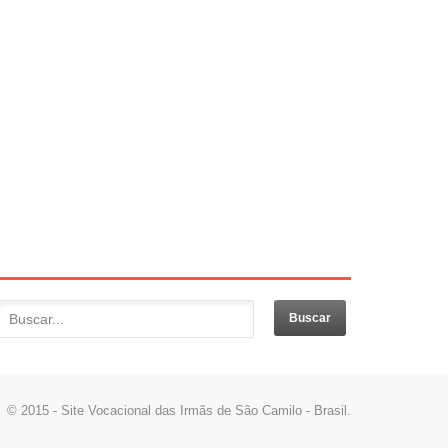
© 2015 - Site Vocacional das Irmãs de São Camilo - Brasil.