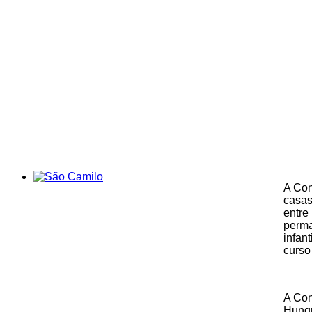
A Con
casas
entre
perma
infan
curso
A Con
Hungr