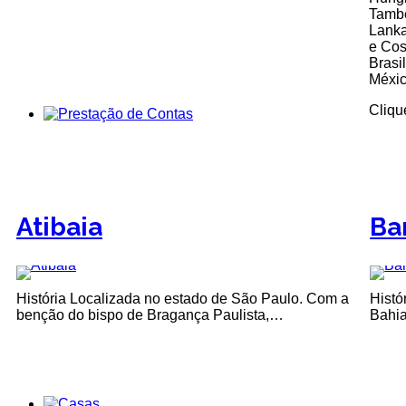
També
Lanka
e Cos
Brasi
Méxi
Cliqu
Atibaia
Ba
História Localizada no estado de São Paulo. Com a
Histó
benção do bispo de Bragança Paulista,…
Bahia