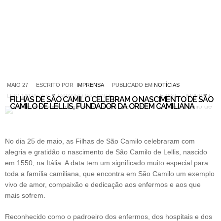
MAIO 27
ESCRITO POR
IMPRENSA
PUBLICADO EM
NOTÍCIAS
LIDO
140
VEZES
TAMANHO DA FONTE
E-MAIL
IMPRIMIR
FILHAS DE SÃO CAMILO CELEBRAM O NASCIMENTO DE SÃO
CAMILO DE LELLIS, FUNDADOR DA ORDEM CAMILIANA
No dia 25 de maio, as Filhas de São Camilo celebraram com
alegria e gratidão o nascimento de São Camilo de Lellis, nascido
em 1550, na Itália. A data tem um significado muito especial para
toda a família camiliana, que encontra em São Camilo um exemplo
vivo de amor, compaixão e dedicação aos enfermos e aos que
mais sofrem.
Reconhecido como o padroeiro dos enfermos, dos hospitais e dos