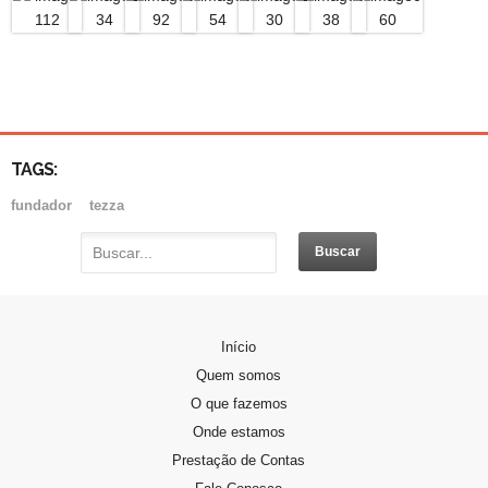
TAGS:
fundador
tezza
PADRE DOMINGOS GAVA
Início
Padre Domingos Gava, nasceu em Vitório…
Quem somos
O que fazemos
PERFIL DA CANDIDATA
Onde estamos
Se você sente o chamado de…
Prestação de Contas