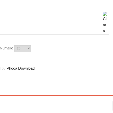
r Numero
d by
Phoca Download