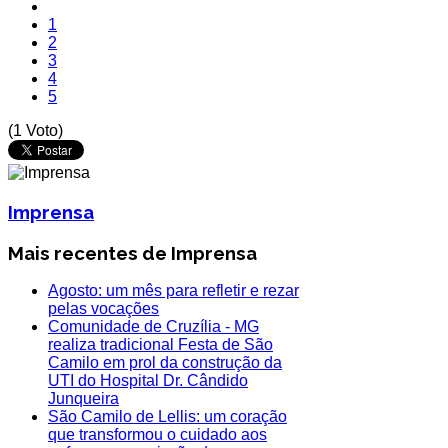
1
2
3
4
5
(1 Voto)
Imprensa
Mais recentes de Imprensa
Agosto: um mês para refletir e rezar
pelas vocações
Comunidade de Cruzília - MG
realiza tradicional Festa de São
Camilo em prol da construção da
UTI do Hospital Dr. Cândido
Junqueira
São Camilo de Lellis: um coração
que transformou o cuidado aos