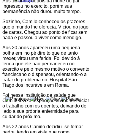
Aos 16 anos, depois da morte do pai,
ingressou no exercito, porém sua
permanência não durou muito tempo.
Sozinho, Camilo conheceu os prazeres
que o mundo lhe oferecia. Viciou no jogo
de cartas. Chegou ao ponto de ficar sem
nada e passou a viver como mendigo.
Aos 20 anos apareceu uma pequena
bolha em no pé direito que de tanto
mexer, virou uma ferida. Foi devido à
ferida que ele não permaneceu no
exercito e pelo mesmo motivo o convento
franciscano o dispensou, orientando-o a
tratar do problema no Hospital São
Tiago dos Incuráveis em Roma.
Foi nessa instituição de saúde que
Camilo teve a inspiração divina de iniciar
o trabalho com os doentes, deixando de
lado a sua própria enfermidade para
cuidar do próximo.
Aos 32 anos Camilo decidiu- se tornar
padre, tendo em vista que como