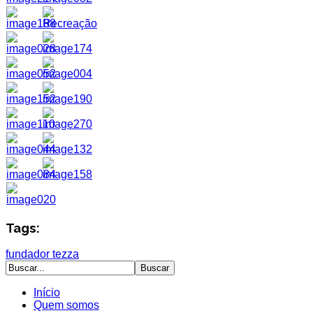
Tags:
fundador
tezza
Início
Quem somos