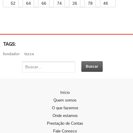
TAGS:
fundador
tezza
PADRE DOMINGOS GAVA
Início
Padre Domingos Gava, nasceu em Vitório…
Quem somos
O que fazemos
PERFIL DA CANDIDATA
Onde estamos
Se você sente o chamado de…
Prestação de Contas
Fale Conosco