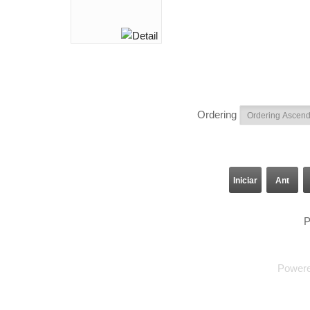
Ordering
Iniciar
Ant
P
Power