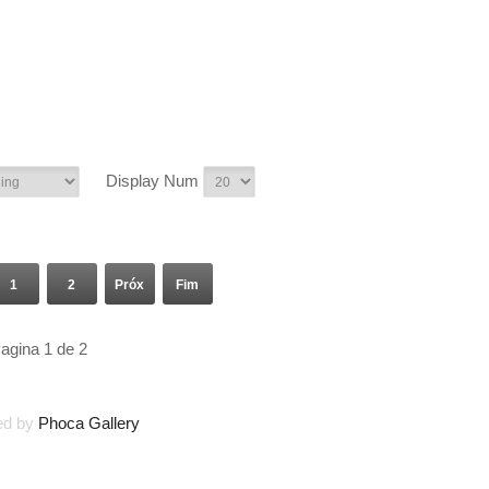
Display Num
1
2
Próx
Fim
agina 1 de 2
ed by
Phoca Gallery