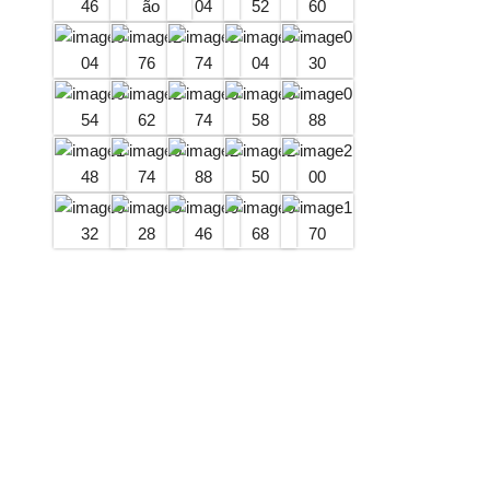
PADRE DOMINGOS GAVA
Padre Domingos Gava, nasceu em Vitório…
PERFIL DA CANDIDATA
Se você sente o chamado de…