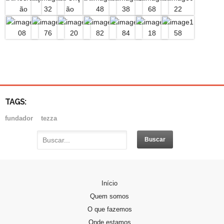
TAGS:
fundador
tezza
PADRE DOMINGOS GAVA
Início
Padre Domingos Gava, nasceu em Vitório…
Quem somos
O que fazemos
PERFIL DA CANDIDATA
Onde estamos