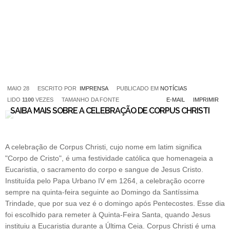
MAIO 28
ESCRITO POR
IMPRENSA
PUBLICADO EM
NOTÍCIAS
LIDO
1100
VEZES
TAMANHO DA FONTE
E-MAIL
IMPRIMIR
SAIBA MAIS SOBRE A CELEBRAÇÃO DE CORPUS CHRISTI
A celebração de Corpus Christi, cujo nome em latim significa
"Corpo de Cristo", é uma festividade católica que homenageia a
Eucaristia, o sacramento do corpo e sangue de Jesus Cristo.
Instituída pelo Papa Urbano IV em 1264, a celebração ocorre
sempre na quinta-feira seguinte ao Domingo da Santíssima
Trindade, que por sua vez é o domingo após Pentecostes. Esse dia
foi escolhido para remeter à Quinta-Feira Santa, quando Jesus
instituiu a Eucaristia durante a Última Ceia. Corpus Christi é uma