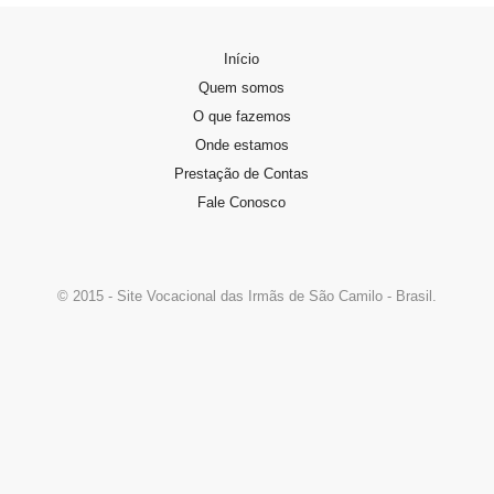
Padre Domingos Gava, nasceu em Vitório…
Início
PERFIL DA CANDIDATA
Quem somos
Se você sente o chamado de…
O que fazemos
Onde estamos
Prestação de Contas
Fale Conosco
© 2015 - Site Vocacional das Irmãs de São Camilo - Brasil.