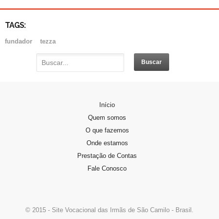
TAGS:
fundador
tezza
PADRE DOMINGOS GAVA
Início
Padre Domingos Gava, nasceu em Vitório…
Quem somos
O que fazemos
PERFIL DA CANDIDATA
Onde estamos
Se você sente o chamado de…
Prestação de Contas
Fale Conosco
© 2015 - Site Vocacional das Irmãs de São Camilo - Brasil.