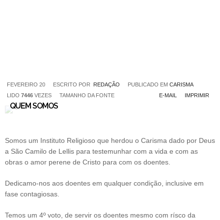
FEVEREIRO 20
ESCRITO POR
REDAÇÃO
PUBLICADO EM
CARISMA
LIDO
7446
VEZES
TAMANHO DA FONTE
E-MAIL
IMPRIMIR
QUEM SOMOS
Somos um Instituto Religioso que herdou o Carisma dado por Deus
a São Camilo de Lellis para testemunhar com a vida e com as
obras o amor perene de Cristo para com os doentes.
Dedicamo-nos aos doentes em qualquer condição, inclusive em
fase contagiosas.
Temos um 4º voto, de servir os doentes mesmo com rísco da