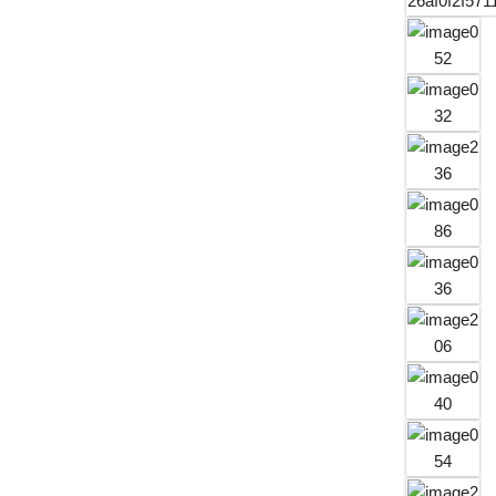
Padre
Domingos
Gava,
nasceu
em
Vitório…
PERFIL
DA
CANDID
ATA
Se você
sente o
chamado
de…