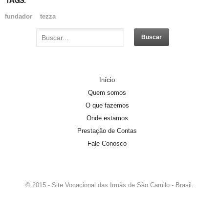
TAGS:
fundador
tezza
PADRE DOMINGOS GAVA
Início
Padre Domingos Gava, nasceu em Vitório…
Quem somos
O que fazemos
PERFIL DA CANDIDATA
Onde estamos
Se você sente o chamado de…
Prestação de Contas
Fale Conosco
© 2015 - Site Vocacional das Irmãs de São Camilo - Brasil.