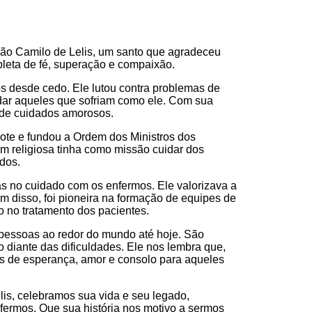
São Camilo de Lelis, um santo que agradeceu
epleta de fé, superação e compaixão.
ios desde cedo.
Ele lutou contra problemas de
dar aqueles que sofriam como ele.
Com sua
 de cuidados amorosos.
dote e fundou a Ordem dos Ministros dos
m religiosa tinha como missão cuidar dos
dos.
ias no cuidado com os enfermos.
Ele valorizava a
m disso, foi pioneira na formação de equipes de
 no tratamento dos pacientes.
pessoas ao redor do mundo até hoje.
São
 diante das dificuldades.
Ele nos lembra que,
 de esperança, amor e consolo para aqueles
elis, celebramos sua vida e seu legado,
nfermos.
Que sua história nos motivo a sermos