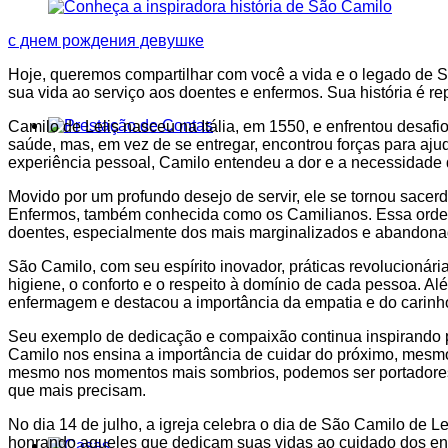
с днем рождения девушке
Hoje, queremos compartilhar com você a vida e o legado de 
sua vida ao serviço aos doentes e enfermos.
Sua história é r
Camilo de Lelis nasceu na Itália, em 1550, e enfrentou desaf
saúde, mas, em vez de se entregar, encontrou forças para aju
experiência pessoal, Camilo entendeu a dor e a necessidade
Movido por um profundo desejo de servir, ele se tornou sacer
Enfermos, também conhecida como os Camilianos.
Essa orde
doentes, especialmente dos mais marginalizados e abandona
São Camilo, com seu espírito inovador, práticas revolucionár
higiene, o conforto e o respeito à domínio de cada pessoa.
Alé
enfermagem e destacou a importância da empatia e do carinho
Seu exemplo de dedicação e compaixão continua inspirando 
Camilo nos ensina a importância de cuidar do próximo, mesmo
mesmo nos momentos mais sombrios, podemos ser portadores
que mais precisam.
No dia 14 de julho, a igreja celebra o dia de São Camilo de L
honrando aqueles que dedicam suas vidas ao cuidado dos e