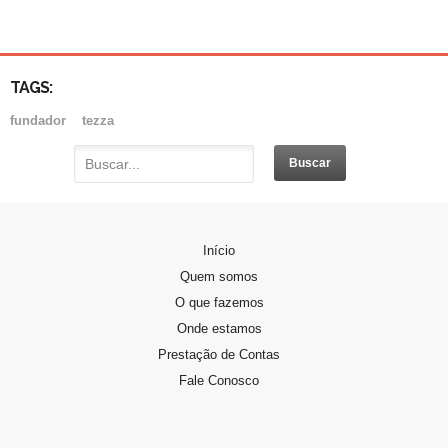
TAGS:
fundador
tezza
PADRE DOMINGOS GAVA
Início
Padre Domingos Gava, nasceu em Vitório…
Quem somos
O que fazemos
PERFIL DA CANDIDATA
Onde estamos
Se você sente o chamado de…
Prestação de Contas
Fale Conosco