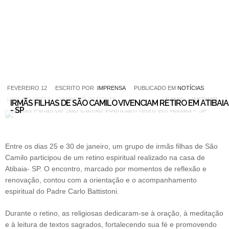
FEVEREIRO 12
ESCRITO POR
IMPRENSA
PUBLICADO EM
NOTÍCIAS
LIDO
852
VEZES
TAMANHO DA FONTE
E-MAIL
IMPRIMIR
IRMÃS FILHAS DE SÃO CAMILO VIVENCIAM RETIRO EM ATIBAIA
- SP
Entre os dias 25 e 30 de janeiro, um grupo de irmãs filhas de São
Camilo participou de um retino espiritual realizado na casa de
Atibaia- SP. O encontro, marcado por momentos de reflexão e
renovação, contou com a orientação e o acompanhamento
espiritual do Padre Carlo Battistoni.
Durante o retino, as religiosas dedicaram-se à oração, à meditação
e à leitura de textos sagrados, fortalecendo sua fé e promovendo