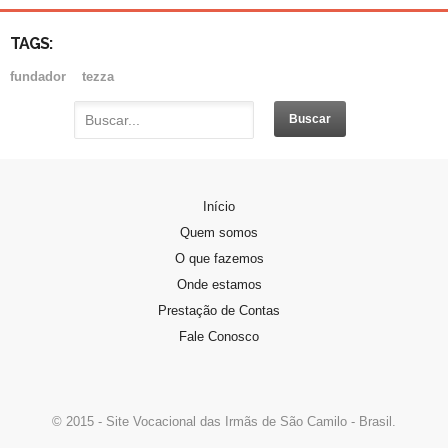
TAGS:
fundador
tezza
PADRE DOMINGOS GAVA
Início
Padre Domingos Gava, nasceu em Vitório…
Quem somos
O que fazemos
PERFIL DA CANDIDATA
Onde estamos
Se você sente o chamado de…
Prestação de Contas
Fale Conosco
© 2015 - Site Vocacional das Irmãs de São Camilo - Brasil.